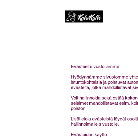
ETUS
Evästeet sivustollamme
Hyödynnämme sivustomme yhteydess
istuntokohtaisia ja poistuvat auto
evästeitä, jotka mahdollistavat siv
Voit hallinnoida sekä estää kokona
selaimet mahdollistavat esim. kol
poiston.
Lisätietoja evästeistä löydät osoi
hallinnoimalle sivustolle.
Evästeiden käyttö