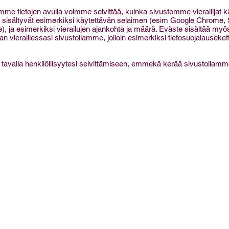
mme tietojen avulla voimme selvittää, kuinka sivustomme vierailijat 
hin sisältyvät esimerkiksi käytettävän selaimen (esim Google Chrome, S
), ja esimerkiksi vierailujen ajankohta ja määrä. Eväste sisältää myö
 vieraillessasi sivustollamme, jolloin esimerkiksi tietosuojalauseketta
n tavalla henkilöllisyytesi selvittämiseen, emmekä kerää sivustollamme