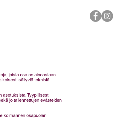
OTA YHTEYTTÄ
KAUPPA
ja, joista osa on ainoastaan
ikaisesti säilyviä teknisiä
asetuksista. Tyypillisesti
ekä jo tallennettujen evästeiden
vie kolmannen osapuolen