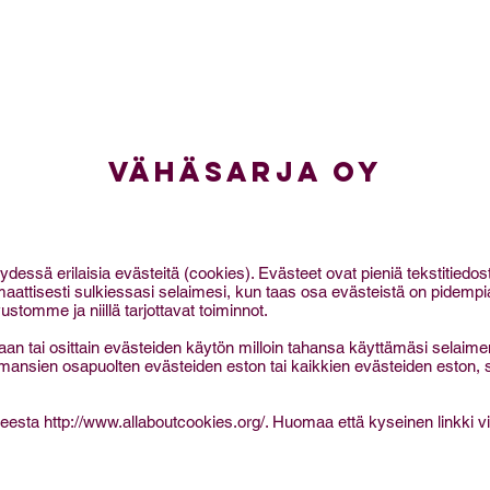
IVU
JEMMA
TUOTTEET
SAATAVUUS
YRITYS
vähäsarja oy
ä erilaisia evästeitä (cookies). Evästeet ovat pieniä tekstitiedosto
maattisesti sulkiessasi selaimesi, kun taas osa evästeistä on pidempia
ustomme ja niillä tarjottavat toiminnot.
an tai osittain evästeiden käytön milloin tahansa käyttämäsi selaimen 
mansien osapuolten evästeiden eston tai kaikkien evästeiden eston, s
tteesta
http://www.allaboutcookies.org/.
Huomaa että kyseinen linkki 