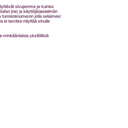
käyttävät sivujamme ja kuinka
afari jne) ja käyttöjärjestelmän
s tunnistenumeron jolla selaimesi
 ei tarvitse näyttää sinulle
 minkäänlaisia yksilöllisiä