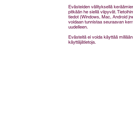
Evästeiden välityksellä keräämie
pitkään he siellä viipyvät. Tietoi
tiedot (Windows, Mac, Android jne
voidaan tunnistaa seuraavan kerran
uudelleen.
Evästeitä ei voida käyttää millää
käyttäjätietoja.